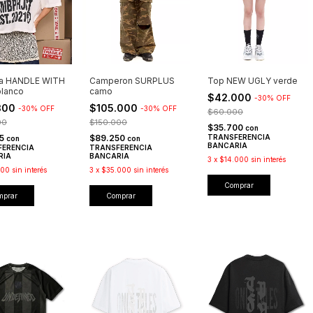
a HANDLE WITH
Camperon SURPLUS
Top NEW UGLY verde
lanco
camo
$42.000
-
30
%
OFF
300
$105.000
-
30
%
OFF
-
30
%
OFF
$60.000
00
$150.000
$35.700
con
55
$89.250
TRANSFERENCIA
con
con
BANCARIA
FERENCIA
TRANSFERENCIA
RIA
BANCARIA
3
x
$14.000
sin interés
100
sin interés
3
x
$35.000
sin interés
Comprar
mprar
Comprar