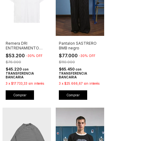
Remera DRI
Pantalon SASTRERO
ENTRENAMIENTO
BMB negro
blanco
$53.200
$77.000
-
30
%
OFF
-
30
%
OFF
$76.000
$110.000
$45.220
$65.450
con
con
TRANSFERENCIA
TRANSFERENCIA
BANCARIA
BANCARIA
3
x
$17.733,33
sin interés
3
x
$25.666,67
sin interés
Comprar
Comprar