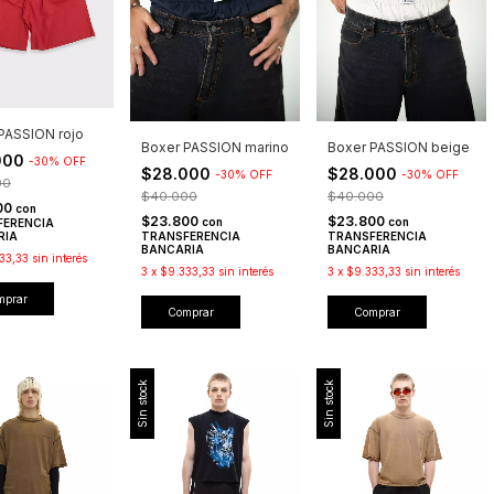
PASSION rojo
Boxer PASSION marino
Boxer PASSION beige
000
-
30
%
OFF
$28.000
$28.000
-
30
%
OFF
-
30
%
OFF
00
$40.000
$40.000
00
con
$23.800
$23.800
con
con
FERENCIA
RIA
TRANSFERENCIA
TRANSFERENCIA
BANCARIA
BANCARIA
33,33
sin interés
3
x
$9.333,33
sin interés
3
x
$9.333,33
sin interés
mprar
Comprar
Comprar
Sin stock
Sin stock