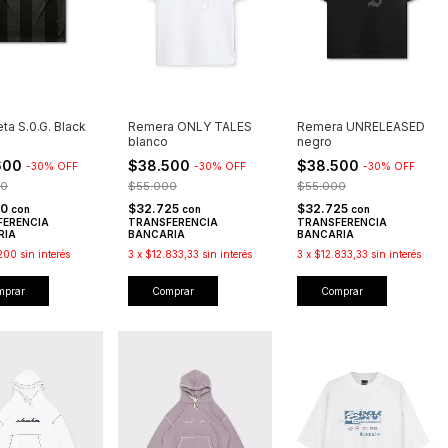
ta S.0.G. Black
Remera ONLY TALES
Remera UNRELEASED
blanco
negro
600
$38.500
$38.500
-
30
%
OFF
-
30
%
OFF
-
30
%
OFF
00
$55.000
$55.000
10
$32.725
$32.725
con
con
con
FERENCIA
TRANSFERENCIA
TRANSFERENCIA
RIA
BANCARIA
BANCARIA
200
sin interés
3
x
$12.833,33
sin interés
3
x
$12.833,33
sin interés
mprar
Comprar
Comprar