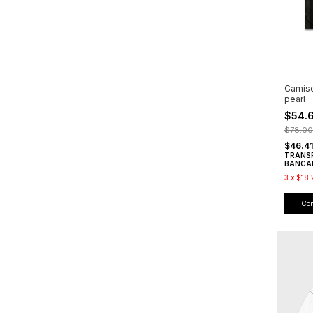
Camise
pearl
$54.
$78.0
$46.4
TRANS
BANCA
3
x
$18.
Co