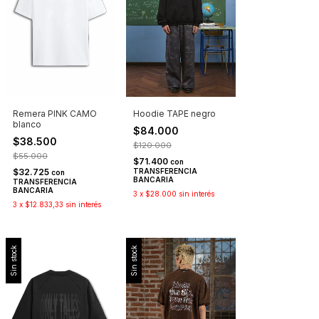
Hoodie TAPE negro
Remera PINK CAMO
blanco
$84.000
$38.500
$120.000
$55.000
$71.400
con
TRANSFERENCIA
$32.725
con
BANCARIA
TRANSFERENCIA
BANCARIA
3
x
$28.000
sin interés
3
x
$12.833,33
sin interés
Sin stock
Sin stock