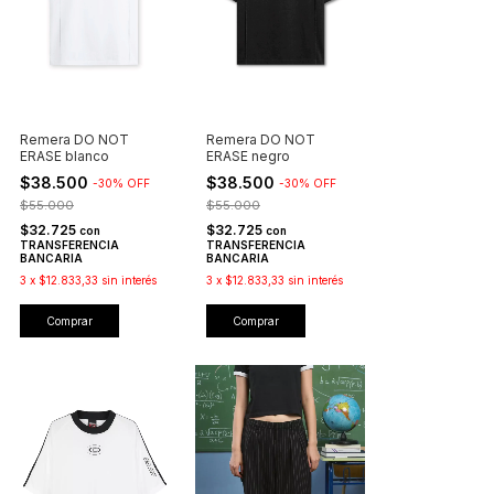
Remera DO NOT
Remera DO NOT
ERASE blanco
ERASE negro
$38.500
$38.500
-
30
%
OFF
-
30
%
OFF
$55.000
$55.000
$32.725
$32.725
con
con
TRANSFERENCIA
TRANSFERENCIA
BANCARIA
BANCARIA
3
x
$12.833,33
sin interés
3
x
$12.833,33
sin interés
Comprar
Comprar