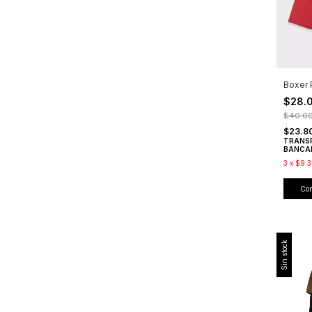
Boxer 
$28.
$40.0
$23.8
TRANS
BANCA
3
x
$9.3
Co
Sin stock