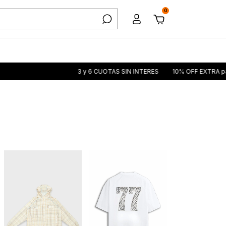
0
3 y 6 CUOTAS SIN INTERES
10% OFF EXTRA pagando con TRANSF