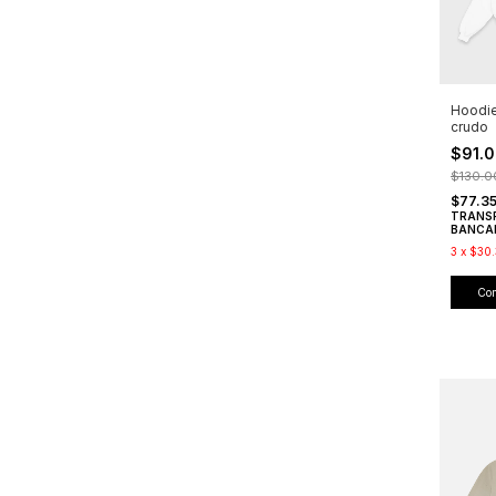
Hoodi
crudo
$91.
$130.0
$77.3
TRANS
BANCA
3
x
$30.
Co