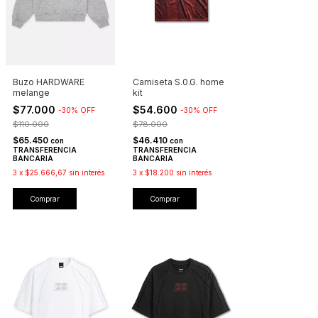
Buzo HARDWARE
Camiseta S.0.G. home
melange
kit
$77.000
$54.600
-
30
%
OFF
-
30
%
OFF
$110.000
$78.000
$65.450
$46.410
con
con
TRANSFERENCIA
TRANSFERENCIA
BANCARIA
BANCARIA
3
x
$25.666,67
sin interés
3
x
$18.200
sin interés
Comprar
Comprar