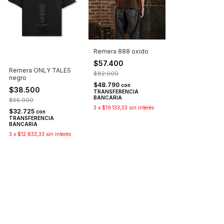
Remera 888 oxido
$57.400
Remera ONLY TALES
$82.000
negro
$48.790
con
$38.500
TRANSFERENCIA
BANCARIA
$55.000
3
x
$19.133,33
sin interés
$32.725
con
TRANSFERENCIA
BANCARIA
3
x
$12.833,33
sin interés