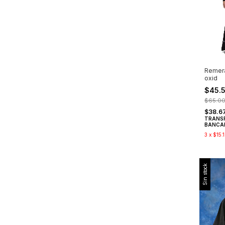
Remer
oxid
$45.
$65.0
$38.6
TRANS
BANCA
3
x
$15.
Sin stock