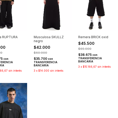
a RUPTURA
Musculosa SKULLZ
Remera BRICK oxid
negro
$45.500
500
$42.000
$65.000
00
$60.000
$38.675
con
75
$35.700
TRANSFERENCIA
con
con
BANCARIA
FERENCIA
TRANSFERENCIA
RIA
BANCARIA
3
x
$15.166,67
sin interés
166,67
sin interés
3
x
$14.000
sin interés