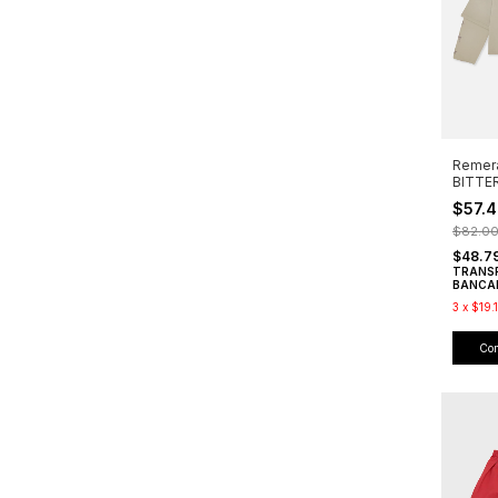
Remer
BITTE
$57.
$82.0
$48.7
TRANS
BANCA
3
x
$19.
Co