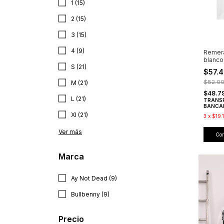
1 (15)
2 (15)
3 (15)
4 (9)
Remer
blanco
S (21)
$57.
$82.0
M (21)
$48.7
L (21)
TRANS
BANCA
Xl (21)
3
x
$19.
Ver más
Co
Marca
Ay Not Dead (9)
Bullbenny (9)
Precio