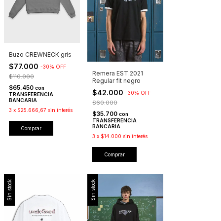
Buzo CREWNECK gris
$77.000
-
30
%
OFF
Remera EST.2021
$110.000
Regular fit negro
$65.450
con
$42.000
-
30
%
OFF
TRANSFERENCIA
BANCARIA
$60.000
3
x
$25.666,67
sin interés
$35.700
con
TRANSFERENCIA
BANCARIA
Comprar
3
x
$14.000
sin interés
Comprar
Sin stock
Sin stock