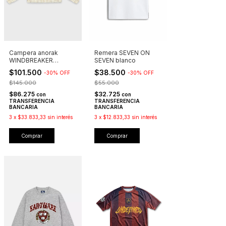
Campera anorak
Remera SEVEN ON
WINDBREAKER
SEVEN blanco
cuadrille
$101.500
$38.500
-
30
%
OFF
-
30
%
OFF
$145.000
$55.000
$86.275
$32.725
con
con
TRANSFERENCIA
TRANSFERENCIA
BANCARIA
BANCARIA
3
x
$33.833,33
sin interés
3
x
$12.833,33
sin interés
Comprar
Comprar