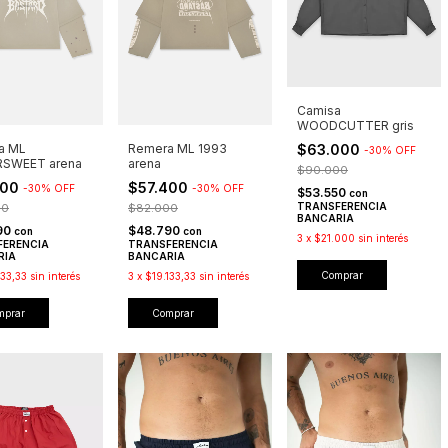
Camisa
WOODCUTTER gris
$63.000
a ML
Remera ML 1993
-
30
%
OFF
RSWEET arena
arena
$90.000
400
$57.400
-
30
%
OFF
-
30
%
OFF
$53.550
con
TRANSFERENCIA
00
$82.000
BANCARIA
90
$48.790
con
con
3
x
$21.000
sin interés
FERENCIA
TRANSFERENCIA
RIA
BANCARIA
Comprar
133,33
sin interés
3
x
$19.133,33
sin interés
mprar
Comprar