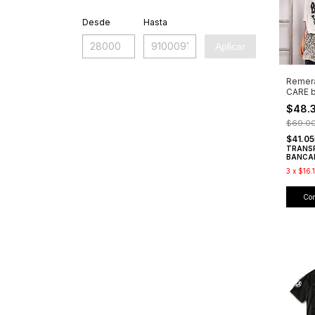
Desde
Hasta
Aplicar
Remer
CARE b
$48.
$69.0
$41.0
TRANS
BANCA
3
x
$16.
Co