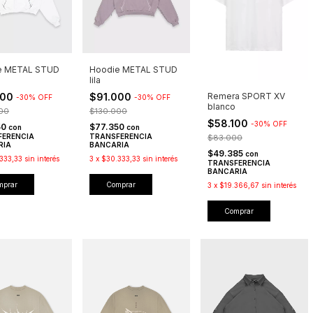
e METAL STUD
Hoodie METAL STUD
lila
000
$91.000
Remera SPORT XV
-
30
%
OFF
-
30
%
OFF
blanco
00
$130.000
$58.100
-
30
%
OFF
50
$77.350
con
con
FERENCIA
TRANSFERENCIA
$83.000
RIA
BANCARIA
$49.385
con
333,33
sin interés
3
x
$30.333,33
sin interés
TRANSFERENCIA
BANCARIA
mprar
Comprar
3
x
$19.366,67
sin interés
Comprar