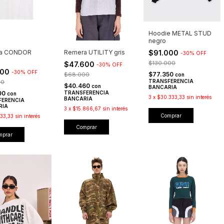
Hoodie METAL STUD
negro
$91.000
a CONDOR
Remera UTILITY gris
-
30
%
OFF
$130.000
$47.600
-
30
%
OFF
400
-
30
%
OFF
$77.350
$68.000
con
TRANSFERENCIA
00
$40.460
con
BANCARIA
90
TRANSFERENCIA
con
3
x
$30.333,33
sin interés
BANCARIA
FERENCIA
RIA
3
x
$15.866,67
sin interés
Comprar
133,33
sin interés
Comprar
mprar